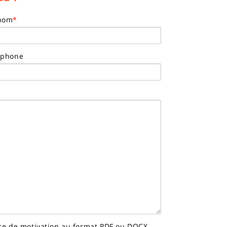
nom
*
éphone
tre de motivation au format PDF ou DOCX