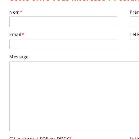
Nom
*
Pré
Email
*
Tél
Message
CV au format PDF ou DOCX
*
Let